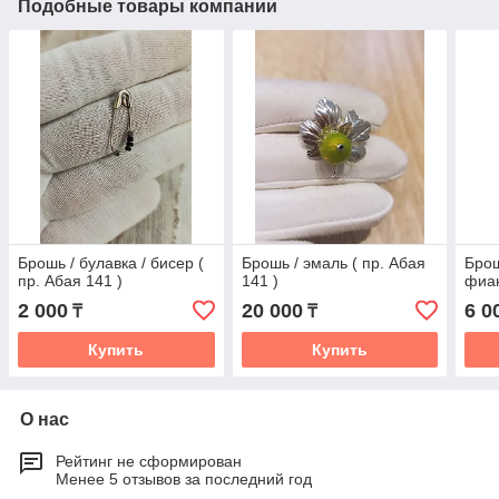
Подобные товары компании
Брошь / булавка / бисер (
Брошь / эмаль ( пр. Абая
Брош
пр. Абая 141 )
141 )
фиан
2 000
20 000
6 0
₸
₸
Купить
Купить
О нас
Рейтинг не сформирован
Менее 5 отзывов за последний год