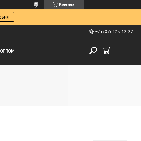
Корзина
овия
+7 (707) 328-12-22
ОПТОМ