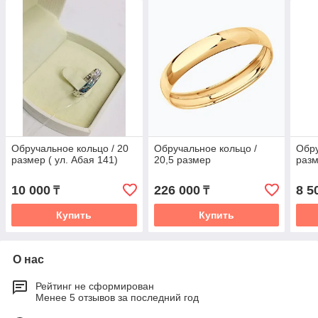
Обручальное кольцо / 20
Обручальное кольцо /
Обру
размер ( ул. Абая 141)
20,5 размер
разм
10 000
226 000
8 5
₸
₸
Купить
Купить
О нас
Рейтинг не сформирован
Менее 5 отзывов за последний год