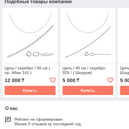
Подобные товары компании
Цепь / серебро / 50 см (
Цепь / 45 см / серебро
Цепь
пр. Абая 141 )
925 / ( Шоурум)
Шоу
12 000
5 000
5 0
₸
₸
Купить
Купить
О нас
Рейтинг не сформирован
Менее 5 отзывов за последний год