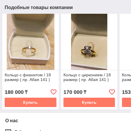
Подобные товары компании
Кольцо с фианитом / 18
Кольцо с цирконием / 18
Коль
размер ( пр. Абая 141 )
размер ( пр. Абая 141 )
разм
180 000
170 000
153
₸
₸
Купить
Купить
О нас