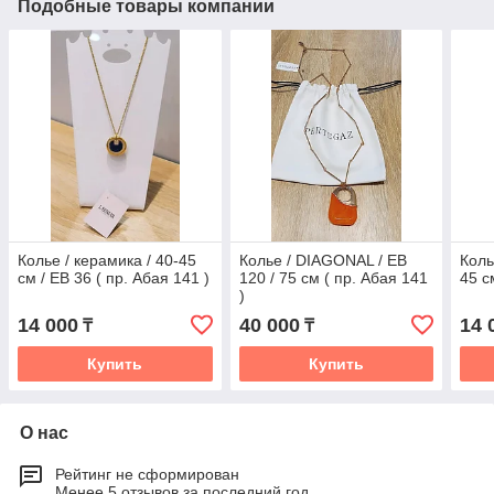
Подобные товары компании
Колье / керамика / 40-45
Колье / DIAGONAL / EB
Коль
см / EB 36 ( пр. Абая 141 )
120 / 75 см ( пр. Абая 141
45 с
)
14 000
40 000
14 
₸
₸
Купить
Купить
О нас
Рейтинг не сформирован
Менее 5 отзывов за последний год