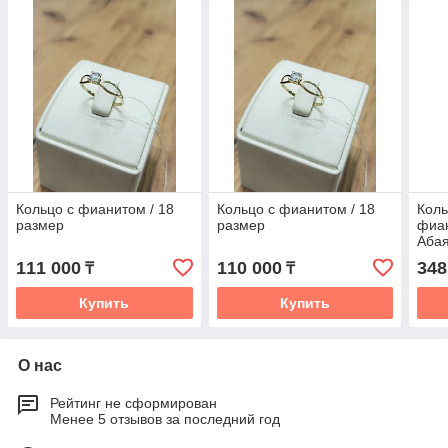
Кольцо с фианитом / 18
Кольцо с фианитом / 18
Коль
размер
размер
фиан
Абая
111 000
110 000
348
₸
₸
Купить
Купить
О нас
Рейтинг не сформирован
Менее 5 отзывов за последний год