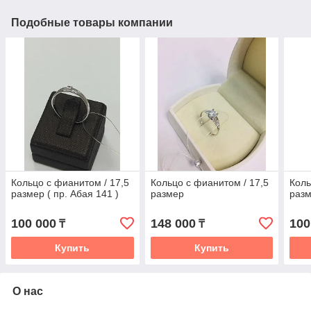
Подобные товары компании
Кольцо с фианитом / 17,5
Кольцо с фианитом / 17,5
Коль
размер ( пр. Абая 141 )
размер
раз
100 000
148 000
100
₸
₸
Купить
Купить
О нас