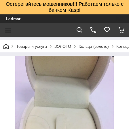
Остерегайтесь мошенников!!! Работаем только с
банком Kaspi
Larimar
Товары и услуги
ЗОЛОТО
Кольца (золото)
Кольца