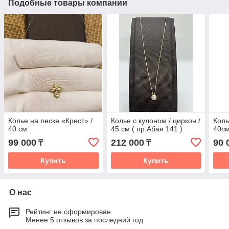
Подобные товары компании
Колье на леске «Крест» /
Колье с кулоном / циркон /
Коль
40 см
45 см ( пр.Абая 141 )
40с
99 000
212 000
90 
₸
₸
Купить
Купить
О нас
Рейтинг не сформирован
Менее 5 отзывов за последний год