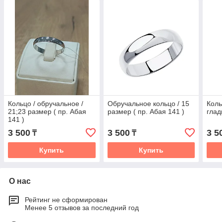
Кольцо / обручальное /
Обручальное кольцо / 15
Коль
21;23 размер ( пр. Абая
размер ( пр. Абая 141 )
глад
141 )
3 500
3 500
3 5
₸
₸
Купить
Купить
О нас
Рейтинг не сформирован
Менее 5 отзывов за последний год