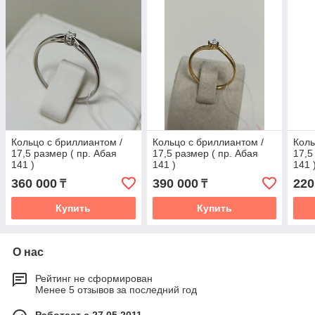
Кольцо с бриллиантом /
Кольцо с бриллиантом /
Коль
17,5 размер ( пр. Абая
17,5 размер ( пр. Абая
17,5
141 )
141 )
141 
360 000
390 000
220
₸
₸
Купить
Купить
О нас
Рейтинг не сформирован
Менее 5 отзывов за последний год