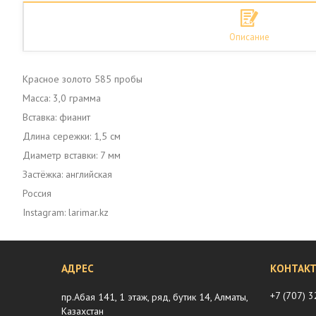
Описание
Красное золото 585 пробы
Масса: 3,0 грамма
Вставка: фианит
Длина сережки: 1,5 см
Диаметр вставки: 7 мм
Застёжка: английская
Россия
Instagram: larimar.kz
+7 (707) 
пр.Абая 141, 1 этаж, ряд, бутик 14, Алматы,
Казахстан