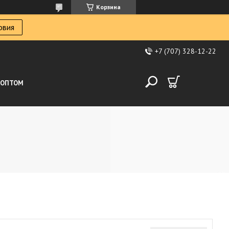
Корзина
овия
+7 (707) 328-12-22
ОПТОМ