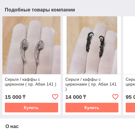
Подобные товары компании
Серьги / каффы с
Серьги / каффы с
Серь
цирконом ( пр. Абая 141 )
цирконами ( пр. Абая 141
цирк
)
15 000
14 000
95 
₸
₸
Купить
Купить
О нас