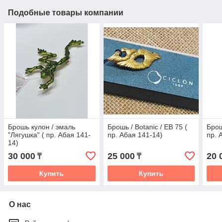
Подобные товары компании
Брошь кулон / эмаль
Брошь / Botanic / EB 75 (
Брош
"Лягушка" ( пр. Абая 141-
пр. Абая 141-14)
пр. 
14)
30 000
25 000
20 
₸
₸
Купить
Купить
О нас