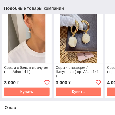
Подобные товары компании
Серьги с белым жемчугом
Серьги с кварцем /
Серь
( пр. Абая 141 )
бижутерия ( пр. Абая 141
( пр
)
3 000
3 000
4 0
₸
₸
Купить
Купить
О нас