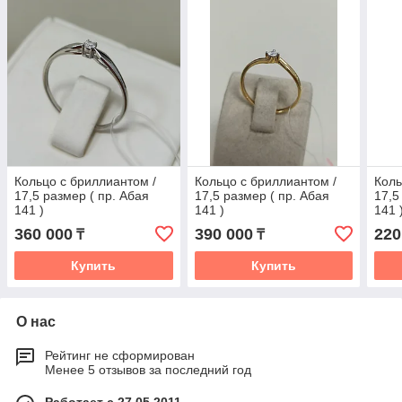
Кольцо с бриллиантом /
Кольцо с бриллиантом /
Коль
17,5 размер ( пр. Абая
17,5 размер ( пр. Абая
17,5
141 )
141 )
141 
360 000
390 000
220
₸
₸
Купить
Купить
О нас
Рейтинг не сформирован
Менее 5 отзывов за последний год