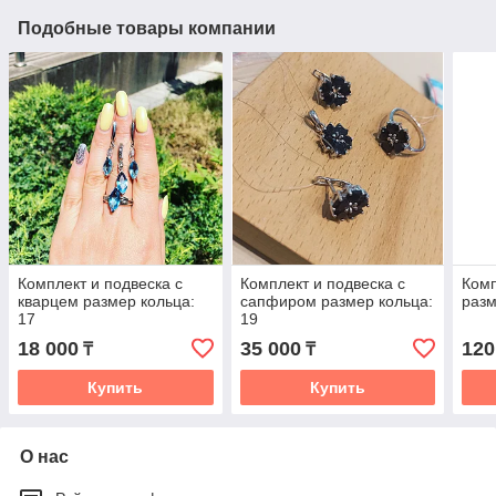
Подобные товары компании
Комплект и подвеска с
Комплект и подвеска с
Комп
кварцем размер кольца:
сапфиром размер кольца:
разм
17
19
18 000
35 000
120
₸
₸
Купить
Купить
О нас