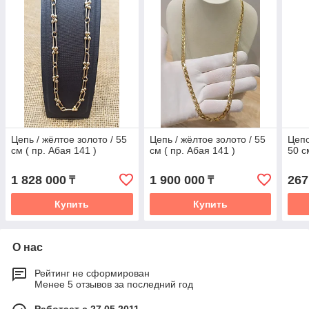
Цепь / жёлтое золото / 55
Цепь / жёлтое золото / 55
Цепо
см ( пр. Абая 141 )
см ( пр. Абая 141 )
50 с
1 828 000
1 900 000
267
₸
₸
Купить
Купить
О нас
Рейтинг не сформирован
Менее 5 отзывов за последний год