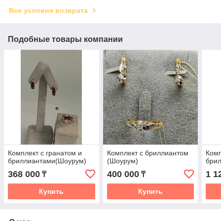
Все условия возврата
Подобные товары компании
Комплект с гранатом и
Комплект с бриллиантом
Комп
бриллиантами(Шоурум)
(Шоурум)
бри
368 000
400 000
1 1
₸
₸
Купить
Купить