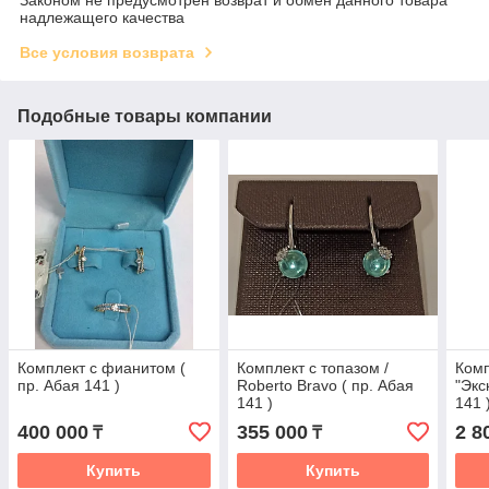
надлежащего качества
Все условия возврата
Подобные товары компании
Комплект с фианитом (
Комплект с топазом /
Комп
пр. Абая 141 )
Roberto Bravo ( пр. Абая
"Экс
141 )
141 
400 000
355 000
2 8
₸
₸
Купить
Купить