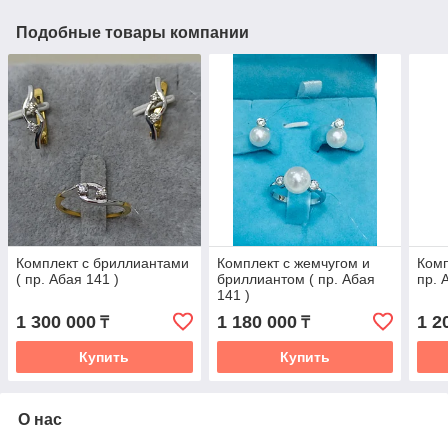
Подобные товары компании
Комплект с бриллиантами
Комплект с жемчугом и
Комп
( пр. Абая 141 )
бриллиантом ( пр. Абая
пр. 
141 )
1 300 000
1 180 000
1 2
₸
₸
Купить
Купить
О нас