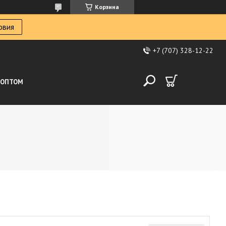
Корзина
овия
+7 (707) 328-12-22
ОПТОМ