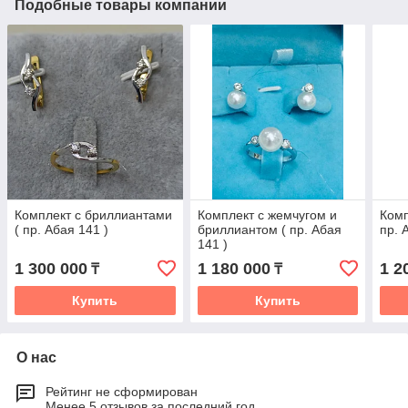
Подобные товары компании
Комплект с бриллиантами
Комплект с жемчугом и
Комп
( пр. Абая 141 )
бриллиантом ( пр. Абая
пр. 
141 )
1 300 000
1 180 000
1 2
₸
₸
Купить
Купить
О нас
Рейтинг не сформирован
Менее 5 отзывов за последний год