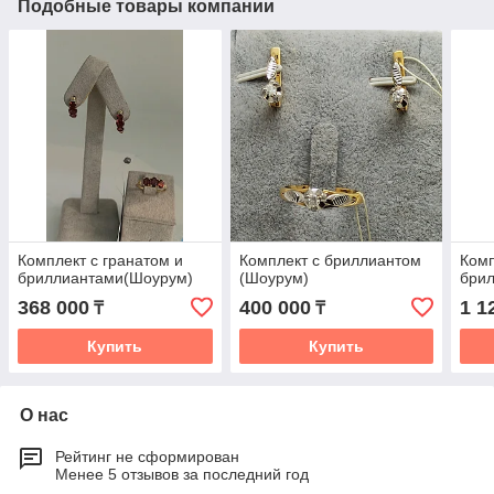
Подобные товары компании
Комплект с гранатом и
Комплект с бриллиантом
Комп
бриллиантами(Шоурум)
(Шоурум)
бри
368 000
400 000
1 1
₸
₸
Купить
Купить
О нас
Рейтинг не сформирован
Менее 5 отзывов за последний год