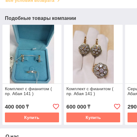
Все условия возврата
Подобные товары компании
Комплект с фианитом (
Комплект с фианитом (
Серь
пр. Абая 141 )
пр. Абая 141 )
Абая
400 000
600 000
290
₸
₸
Купить
Купить
О нас