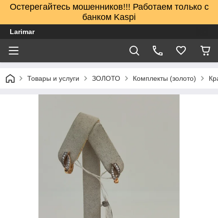
Остерегайтесь мошенников!!! Работаем только с
банком Kaspi
Larimar
Товары и услуги
ЗОЛОТО
Комплекты (золото)
Кр