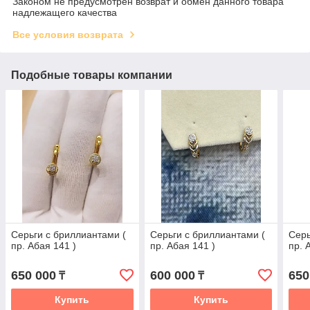
Законом не предусмотрен возврат и обмен данного товара
надлежащего качества
Все условия возврата
Подобные товары компании
Серьги с бриллиантами (
Серьги с бриллиантами (
Серь
пр. Абая 141 )
пр. Абая 141 )
пр. 
650 000
600 000
650
₸
₸
Купить
Купить