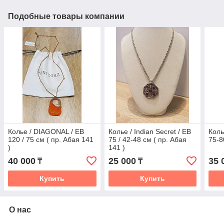
Подобные товары компании
Колье / DIAGONAL / EB
Колье / Indian Secret / EB
Коль
120 / 75 см ( пр. Абая 141
75 / 42-48 см ( пр. Абая
75-8
)
141 )
40 000
25 000
35 
₸
₸
Купить
Купить
О нас