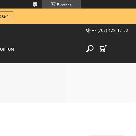
Корзина
овия
+7 (707) 328-12-22
ОПТОМ