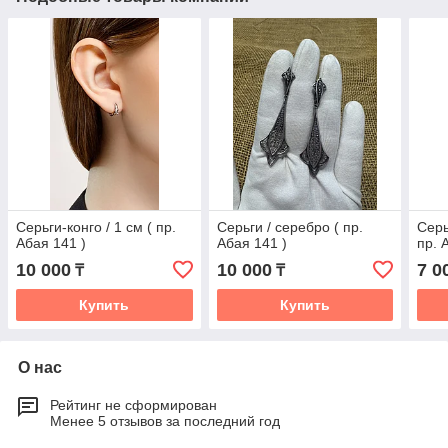
Серьги-конго / 1 см ( пр.
Серьги / серебро ( пр.
Серь
Абая 141 )
Абая 141 )
пр. 
10 000
10 000
7 0
₸
₸
Купить
Купить
О нас
Рейтинг не сформирован
Менее 5 отзывов за последний год