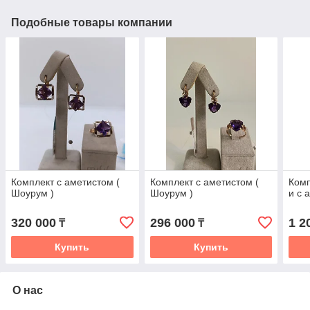
Подобные товары компании
Комплект с аметистом (
Комплект с аметистом (
Комп
Шоурум )
Шоурум )
и с 
320 000
296 000
1 2
₸
₸
Купить
Купить
О нас