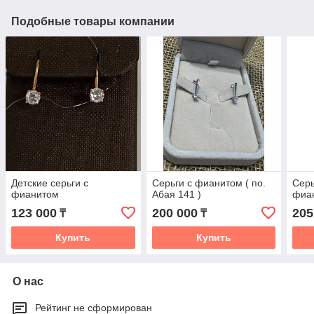
Подобные товары компании
Детские серьги с
Серьги с фианитом ( по.
Серь
фианитом
Абая 141 )
фиан
123 000
200 000
205
₸
₸
Купить
Купить
О нас
Рейтинг не сформирован