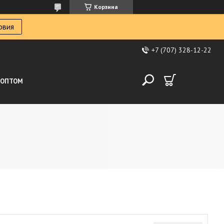
Корзина
овия
+7 (707) 328-12-22
ОПТОМ