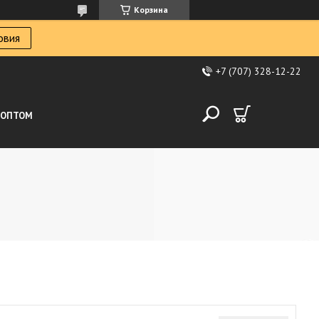
Корзина
овия
+7 (707) 328-12-22
ОПТОМ