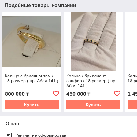
Подобные товары компании
Кольцо с бриллиантом /
Кольцо / бриллиант,
Коль
18 размер ( пр. Абая 141 )
сапфир / 18 размер ( пр.
18 р
Абая 141 )
800 000
450 000
1 4
₸
₸
Купить
Купить
О нас
Рейтинг не сформирован