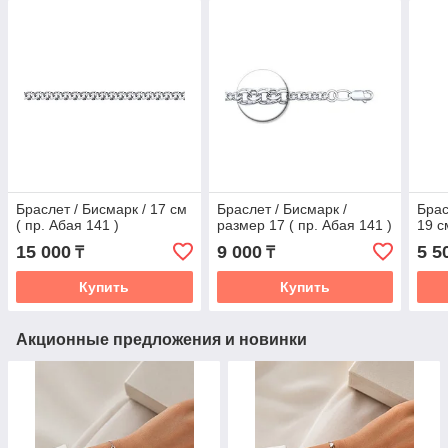
Браслет / Бисмарк / 17 см
Браслет / Бисмарк /
Брас
( пр. Абая 141 )
размер 17 ( пр. Абая 141 )
19 с
15 000
9 000
5 5
₸
₸
Купить
Купить
Акционные предложения и новинки