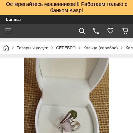
Остерегайтесь мошенников!!! Работаем только с
банком Kaspi
Larimar
Товары и услуги
СЕРЕБРО
Кольца (серебро)
Кол