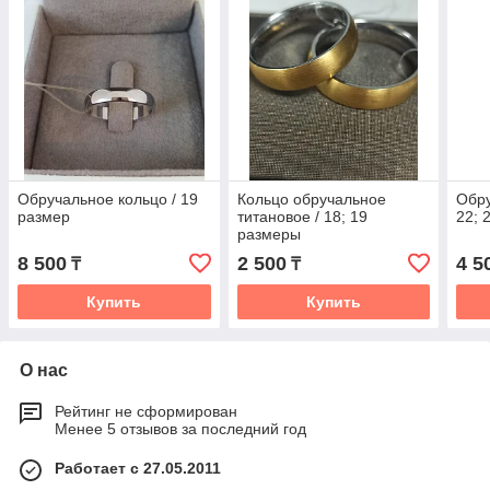
Обручальное кольцо / 19
Кольцо обручальное
Обру
размер
титановое / 18; 19
22; 
размеры
8 500
2 500
4 5
₸
₸
Купить
Купить
О нас
Рейтинг не сформирован
Менее 5 отзывов за последний год
Работает с 27.05.2011