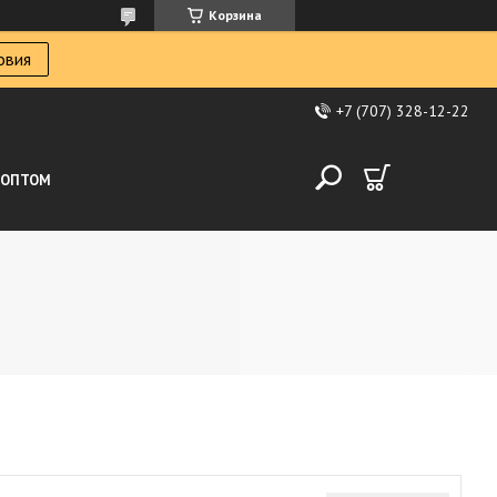
Корзина
овия
+7 (707) 328-12-22
ОПТОМ