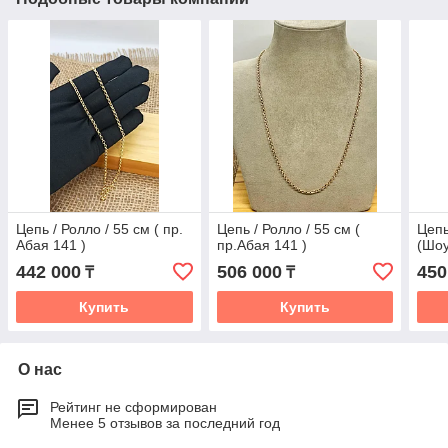
Цепь / Ролло / 55 см ( пр.
Цепь / Ролло / 55 см (
Цепь
Абая 141 )
пр.Абая 141 )
(Шо
442 000
506 000
450
₸
₸
Купить
Купить
О нас
Рейтинг не сформирован
Менее 5 отзывов за последний год