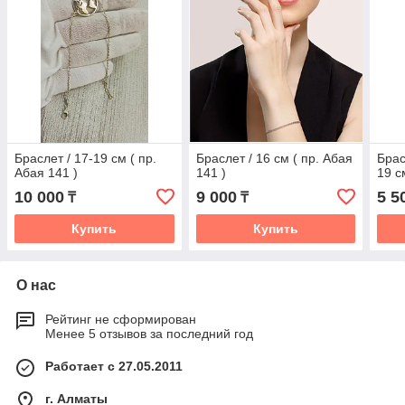
Браслет / 17-19 см ( пр.
Браслет / 16 см ( пр. Абая
Брас
Абая 141 )
141 )
19 с
10 000
9 000
5 5
₸
₸
Купить
Купить
О нас
Рейтинг не сформирован
Менее 5 отзывов за последний год
Работает с 27.05.2011
г. Алматы