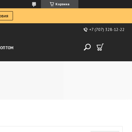
Корзина
овия
+7 (707) 328-12-22
ОПТОМ