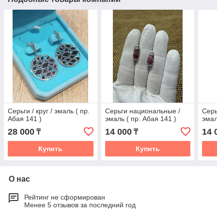
Серьги / круг / эмаль ( пр.
Серьги национальные /
Серь
Абая 141 )
эмаль ( пр. Абая 141 )
эмал
28 000
14 000
14 
₸
₸
Купить
Купить
О нас
Рейтинг не сформирован
Менее 5 отзывов за последний год