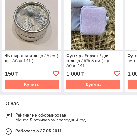
Футляр для кольца / 5 см (
Футляр / бархат / для
Футл
пр. Абая 141 )
кольца / 5*5,5 см ( пр.
см (
Абая 141 )
150
1 000
1 0
₸
₸
Купить
Купить
О нас
Рейтинг не сформирован
Менее 5 отзывов за последний год
Работает с 27.05.2011