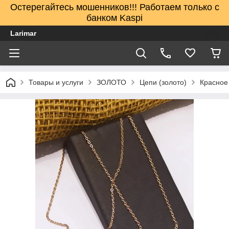
Остерегайтесь мошенников!!! Работаем только с
банком Kaspi
Larimar
Товары и услуги
ЗОЛОТО
Цепи (золото)
Красное