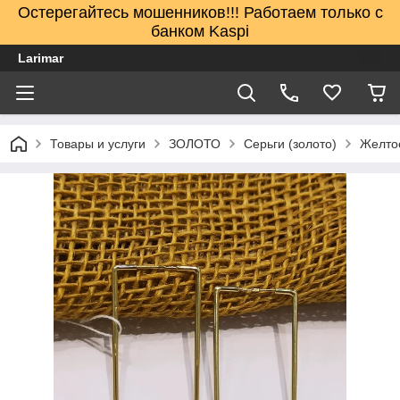
Остерегайтесь мошенников!!! Работаем только с
банком Kaspi
Larimar
Товары и услуги
ЗОЛОТО
Серьги (золото)
Желто