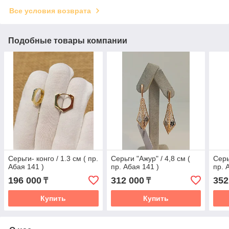
Все условия возврата
Подобные товары компании
Серьги- конго / 1.3 см ( пр.
Серьги "Ажур" / 4,8 см (
Серь
Абая 141 )
пр. Абая 141 )
пр. 
196 000
312 000
352
₸
₸
Купить
Купить