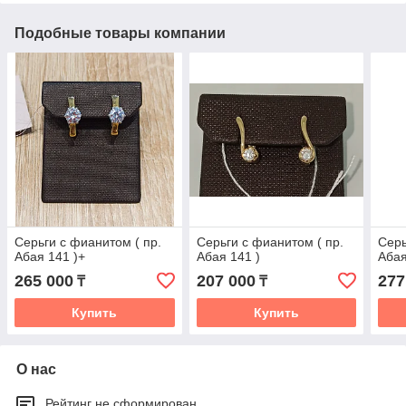
Подобные товары компании
Серьги с фианитом ( пр.
Серьги с фианитом ( пр.
Серь
Абая 141 )+
Абая 141 )
Абая
265 000
207 000
277
₸
₸
Купить
Купить
О нас
Рейтинг не сформирован