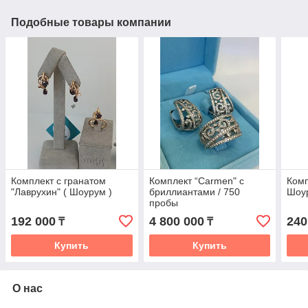
Подобные товары компании
Комплект с гранатом
Комплект “Carmen" с
Комп
"Лаврухин" ( Шоурум )
бриллиантами / 750
Шоу
пробы
192 000
4 800 000
240
₸
₸
Купить
Купить
О нас