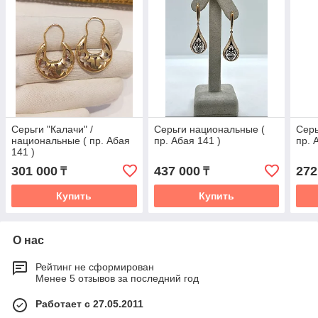
Серьги "Калачи" /
Серьги национальные (
Серь
национальные ( пр. Абая
пр. Абая 141 )
пр. 
141 )
301 000
437 000
272
₸
₸
Купить
Купить
О нас
Рейтинг не сформирован
Менее 5 отзывов за последний год
Работает с 27.05.2011