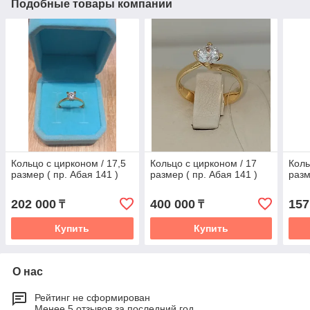
Подобные товары компании
Кольцо с цирконом / 17,5
Кольцо с цирконом / 17
Коль
размер ( пр. Абая 141 )
размер ( пр. Абая 141 )
разм
202 000
400 000
157
₸
₸
Купить
Купить
О нас
Рейтинг не сформирован
Менее 5 отзывов за последний год