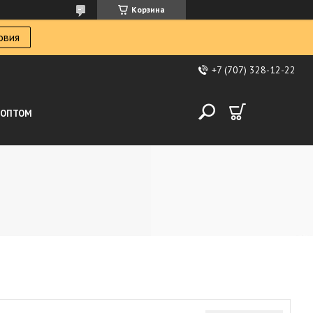
Корзина
овия
+7 (707) 328-12-22
ОПТОМ