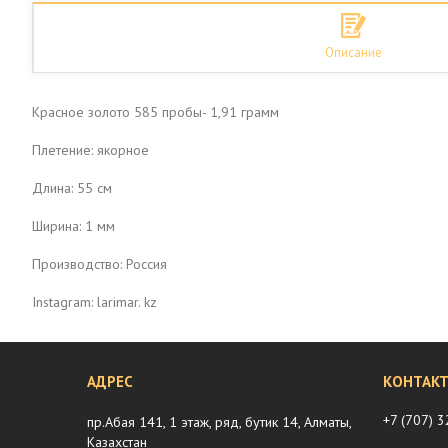
Описание
Красное золото 585 пробы- 1,91 грамм
Плетение: якорное
Длина: 55 см
Ширина: 1 мм
Производство: Россия
Instagram: larimar. kz
+7 (707) 
пр.Абая 141, 1 этаж, ряд, бутик 14, Алматы,
Казахстан